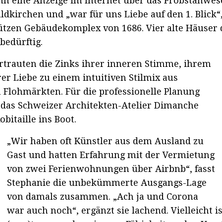
nn eine Anzeige im Internet über das Probstanwese
dkirchen und „war für uns Liebe auf den 1. Blick“, 
zen Gebäudekomplex von 1686. Vier alte Häuser d
bedürftig.
rtrauten die Zinks ihrer inneren Stimme, ihrem
er Liebe zu einem intuitiven Stilmix aus
 Flohmärkten. Für die professionelle Planung
as Schweizer Architekten-Atelier Dimanche
itaille ins Boot.
„Wir haben oft Künstler aus dem Ausland zu
Gast und hatten Erfahrung mit der Vermietung
von zwei Ferienwohnungen über Airbnb“, fasst
Stephanie die unbekümmerte Ausgangs-Lage
von damals zusammen. „Ach ja und Corona
war auch noch“, ergänzt sie lachend. Vielleicht is