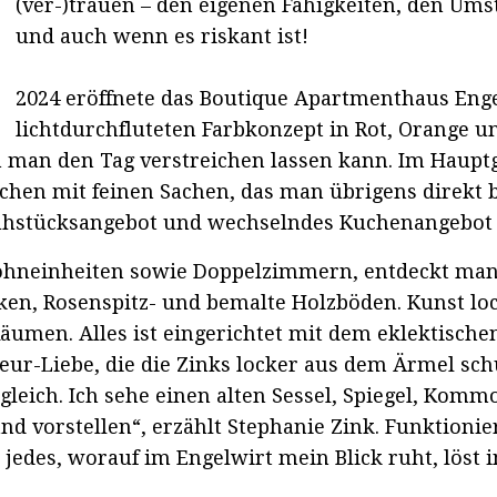
(ver-)trauen – den eigenen Fähigkeiten, den Um
und auch wenn es riskant ist!
2024 eröffnete das Boutique Apartmenthaus Enge
lichtdurchfluteten Farbkonzept in Rot, Orange 
an den Tag verstreichen lassen kann. Im Hauptge
dchen mit feinen Sachen, das man übrigens direkt
Frühstücksangebot und wechselndes Kuchenangebot 
Wohneinheiten sowie Doppelzimmern, entdeckt ma
en, Rosenspitz- und bemalte Holzböden. Kunst loc
äumen. Alles ist eingerichtet mit dem eklektische
eur-Liebe, die die Zinks locker aus dem Ärmel sch
gleich. Ich sehe einen alten Sessel, Spiegel, Komm
 vorstellen“, erzählt Stephanie Zink. Funktionie
jedes, worauf im Engelwirt mein Blick ruht, löst 