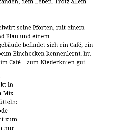
ständen, dem Leben. Trotz allem
lwirt seine Pforten, mit einem
und Blau und einem
bäude befindet sich ein Café, ein
 beim Einchecken kennenlernt. Im
im Café – zum Niederknien gut.
n
kt in
n Mix
ütteln:
ode
rt zum
in mir