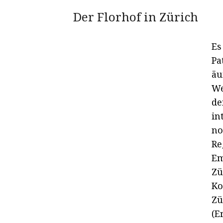
Der Florhof in Zürich
Es
Pa
äu
We
de
in
no
Re
Em
Zü
Ko
Zü
(E