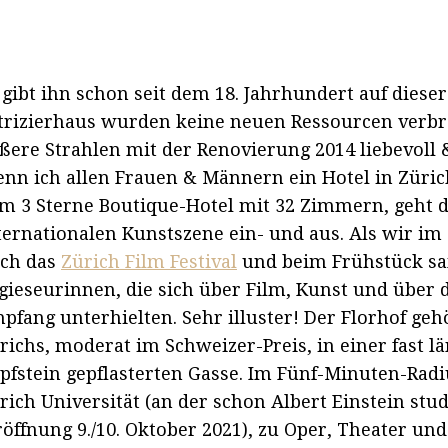
 gibt ihn schon seit dem 18. Jahrhundert auf dies
trizierhaus wurden keine neuen Ressourcen verbra
ßere Strahlen mit der Renovierung 2014 liebevoll 
nn ich allen Frauen & Männern ein Hotel in Zürich
m 3 Sterne Boutique-Hotel mit 32 Zimmern, geht 
ternationalen Kunstszene ein- und aus. Als wir im
ch das
Zürich Film Festival
und beim Frühstück saß
gieseurinnen, die sich über Film, Kunst und über 
pfang unterhielten. Sehr illuster! Der Florhof ge
richs, moderat im Schweizer-Preis, in einer fast l
pfstein gepflasterten Gasse. Im Fünf-Minuten-Rad
rich Universität (an der schon Albert Einstein st
röffnung 9./10. Oktober 2021), zu Oper, Theater 