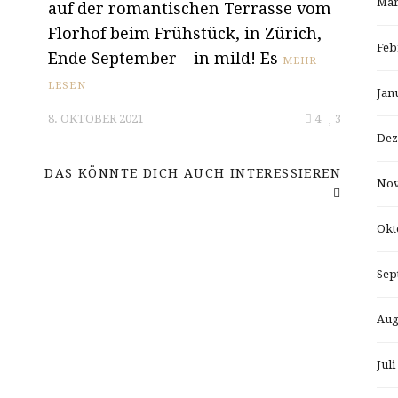
Mär
auf der romantischen Terrasse vom
Florhof beim Frühstück, in Zürich,
Feb
Ende September – in mild! Es
MEHR
LESEN
Jan
8. OKTOBER 2021
4
3
Dez
DAS KÖNNTE DICH AUCH INTERESSIEREN
Nov
Okt
Sep
Aug
Juli