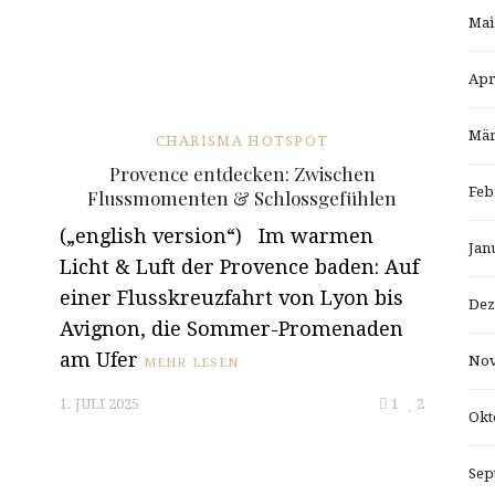
Mai
Apr
Mär
CHARISMA HOTSPOT
Provence entdecken: Zwischen
Feb
Flussmomenten & Schlossgefühlen
(„english version“) Im warmen
Jan
Licht & Luft der Provence baden: Auf
einer Flusskreuzfahrt von Lyon bis
Dez
Avignon, die Sommer-Promenaden
am Ufer
Nov
MEHR LESEN
1. JULI 2025
1
2
Okt
Sep