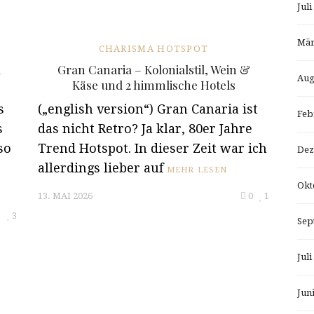
Juli
Mär
CHARISMA HOTSPOT
u
Gran Canaria – Kolonialstil, Wein &
Aug
Käse und 2 himmlische Hotels
s
(„english version“) Gran Canaria ist
Feb
s
das nicht Retro? Ja klar, 80er Jahre
so
Trend Hotspot. In dieser Zeit war ich
Dez
allerdings lieber auf
MEHR LESEN
Okt
13. MAI 2026
0
1
1
3
Sep
Juli
Jun