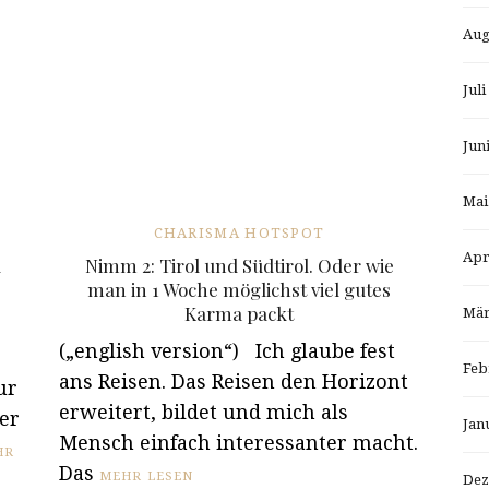
Aug
Juli
Jun
Mai
CHARISMA HOTSPOT
Apr
u
Nimm 2: Tirol und Südtirol. Oder wie
man in 1 Woche möglichst viel gutes
Karma packt
Mär
(„english version“) Ich glaube fest
Feb
ans Reisen. Das Reisen den Horizont
ur
erweitert, bildet und mich als
er
Jan
Mensch einfach interessanter macht.
HR
Das
MEHR LESEN
Dez