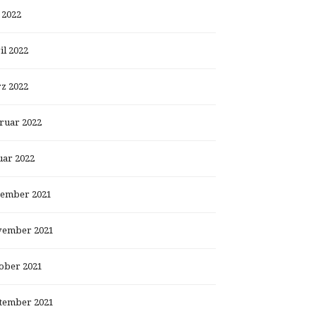
 2022
il 2022
z 2022
ruar 2022
uar 2022
ember 2021
ember 2021
ober 2021
tember 2021