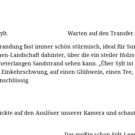
lt.
Warten auf den Transfer.
randung fast immer schön stürmisch, ideal für Sur
n-Landschaft dahinter, über die ein steiler Holzs
terlangen Sandstrand sehen kann. „Über Sylt ist s
en Einkehrschwung, auf einen Glühwein, einen Tee,
nschlüssig.
te auf den Auslöser unserer Kamera und schaute 
Das wußte schon Sylt-Leg