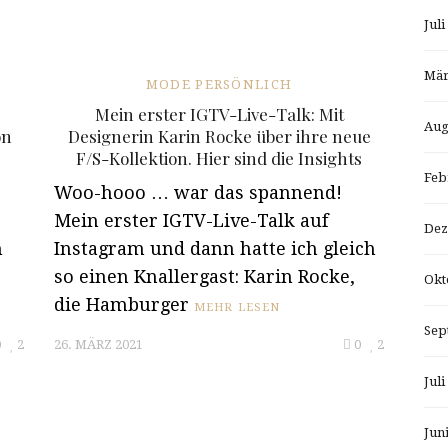
Juli
Mär
MODE PERSÖNLICH
Mein erster IGTV-Live-Talk: Mit
Aug
on
Designerin Karin Rocke über ihre neue
F/S-Kollektion. Hier sind die Insights
Feb
Woo-hooo … war das spannend!
Mein erster IGTV-Live-Talk auf
Dez
n
Instagram und dann hatte ich gleich
so einen Knallergast: Karin Rocke,
Okt
die Hamburger
MEHR LESEN
Sep
0
2
26. MÄRZ 2021
0
2
Juli
Jun