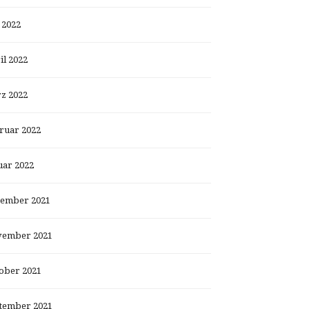
 2022
il 2022
z 2022
ruar 2022
uar 2022
ember 2021
ember 2021
ober 2021
tember 2021