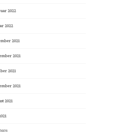
uar 2022
ar 2022
ember 2021
ember 2021
ber 2021
ember 2021
st 2021
2021
 2021