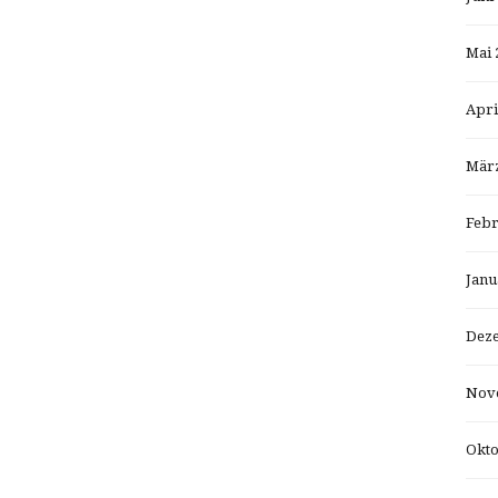
Mai 
Apri
März
Febr
Janu
Dez
Nov
Okto