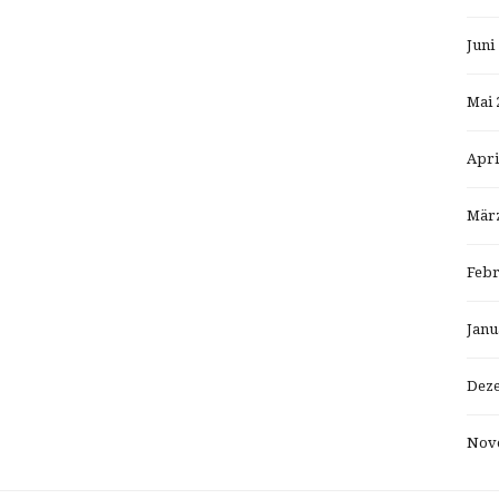
Juni
Mai 
Apri
März
Febr
Janu
Dez
Nov