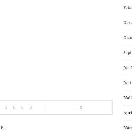
Febr
Dez
Okto
Sept
Juli 
Juni
Mai 
0
Apri
DE-
März