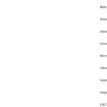
März
Febr
Janu
Dez
Nov
Okto
Sept
Augu
Juli 