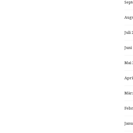
Sept
Augu
Juli 
Juni
Mai 
Apri
März
Febr
Janu