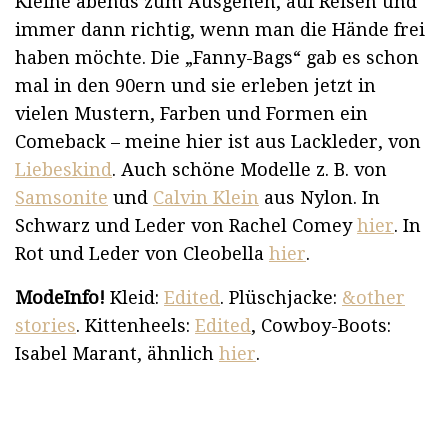
Kleine abends zum Ausgehen, auf Reisen und
immer dann richtig, wenn man die Hände frei
haben möchte. Die „Fanny-Bags“ gab es schon
mal in den 90ern und sie erleben jetzt in
vielen Mustern, Farben und Formen ein
Comeback – meine hier ist aus Lackleder, von
Liebeskind
. Auch schöne Modelle z. B. von
Samsonite
und
Calvin Klein
aus Nylon. In
Schwarz und Leder von Rachel Comey
hier
. In
Rot und Leder von Cleobella
hier
.
ModeInfo!
Kleid:
Edited
. Plüschjacke:
&other
stories
. Kittenheels:
Edited
, Cowboy-Boots:
Isabel Marant, ähnlich
hier
.