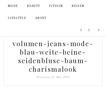
MODE
BEAUTY
FITSEIN
REISEN
LIFESTYLE
ABOUT
volumen-jeans-mode-
blau-weite-beine-
seidenbluse-baum-
charismalook
Posted on
22. Mai 2019