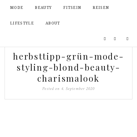
MODE
BEAUTY
FITSEIN
REISEN
LIFESTYLE
ABOUT
herbsttipp-grün-mode-
styling-blond-beauty-
charismalook
Posted on
4. September 2020