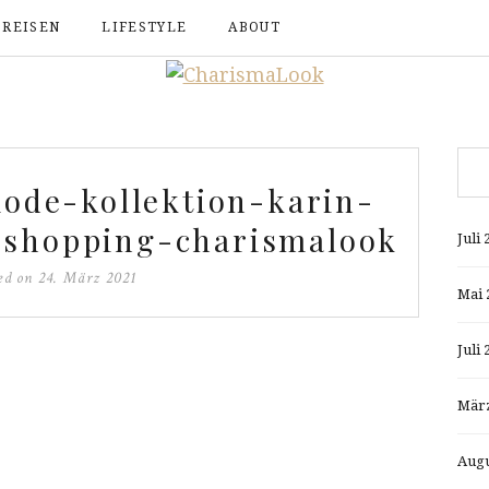
REISEN
LIFESTYLE
ABOUT
mode-kollektion-karin-
-shopping-charismalook
Juli 
ted on
24. März 2021
Mai 
Juli 
März
Augu