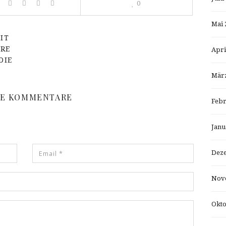
0
Mai 
IT
HRE
Apri
DIE
März
NE KOMMENTARE
Febr
Janu
Dez
Nov
Okto