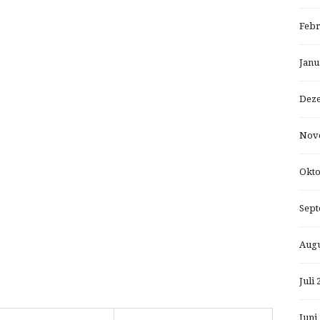
Febr
Janu
Dez
Nov
Okto
Sept
Augu
Juli 
Juni