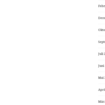
Febr
Dez
Okto
Sept
Juli 
Juni
Mai 
Apri
März