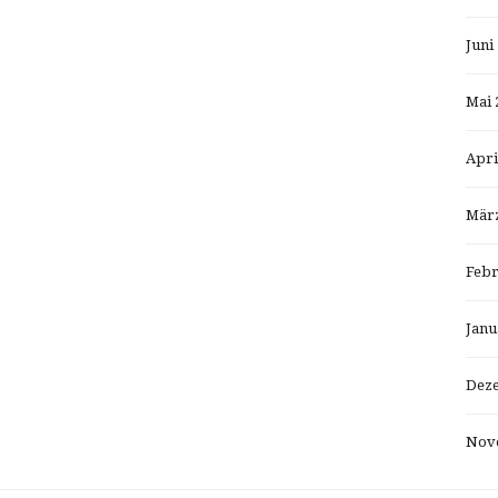
Juni
Mai 
Apri
März
Febr
Janu
Dez
Nov