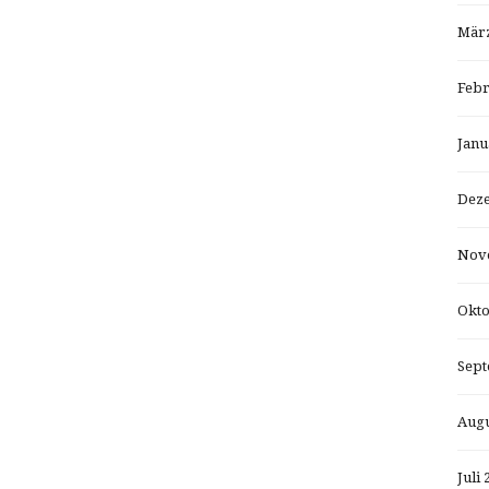
März
Febr
Janu
Dez
Nov
Okto
Sept
Augu
Juli 