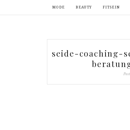
MODE
BEAUTY
FITSEIN
seide-coaching-s
beratun
Pos