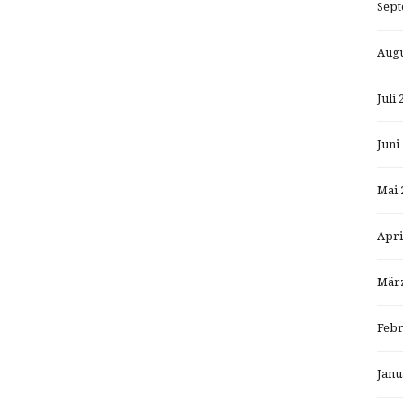
Sept
Augu
Juli 
Juni
Mai 
Apri
März
Febr
Janu