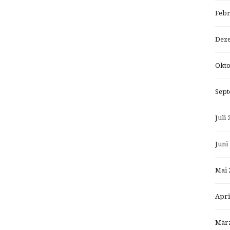
Febr
Dez
Okto
Sept
Juli 
Juni
Mai 
Apri
März