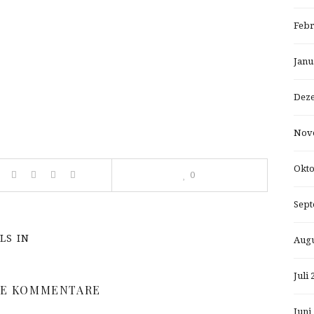
Febr
Janu
Dez
Nov
Okto
0
Sept
LS IN
Augu
Juli 
NE KOMMENTARE
Juni