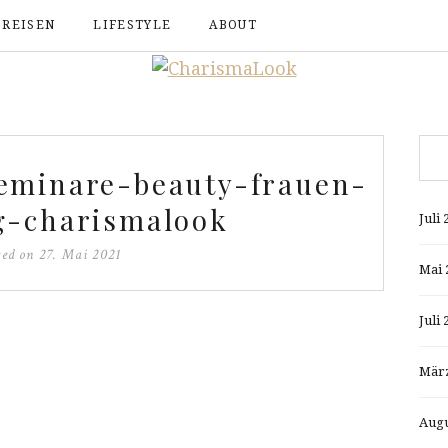
REISEN
LIFESTYLE
ABOUT
eminare-beauty-frauen-
g-charismalook
Juli 
ted on
27. Mai 2021
Mai 
Juli 
März
Augu