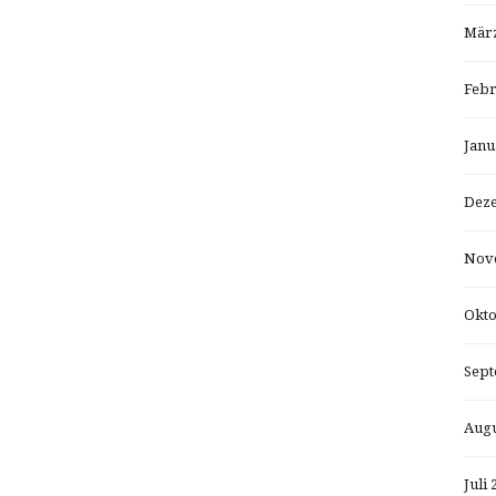
März
Febr
Janu
Dez
Nov
Okto
Sept
Augu
Juli 