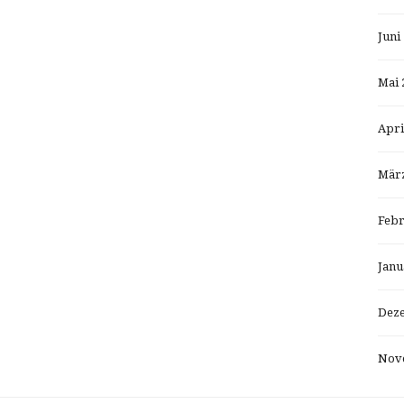
Juni
Mai 
Apri
März
Febr
Janu
Dez
Nov