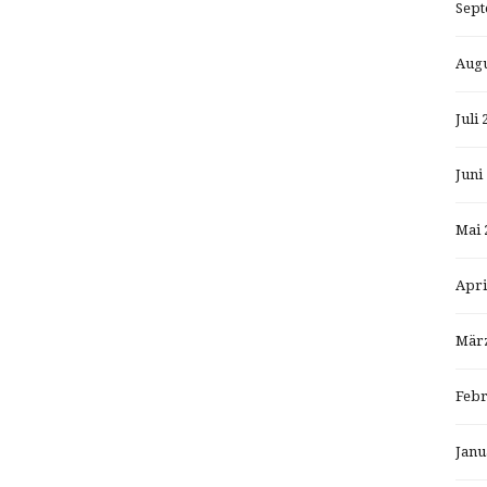
Sept
Augu
Juli 
Juni
Mai 
Apri
März
Febr
Janu