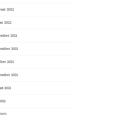
uar 2022
ar 2022
ember 2021
ember 2021
ber 2021
ember 2021
st 2021
2021
 2021