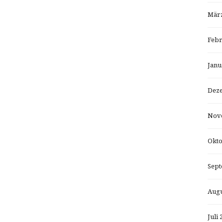
März
Febr
Janu
Dez
Nov
Okto
Sept
Augu
Juli 