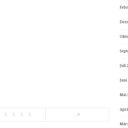
Febr
Dez
Okto
Sept
Juli 
Juni
Mai 
Apri
0
März