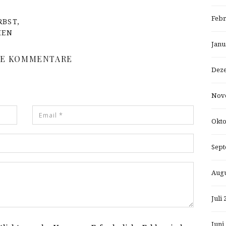
Febr
RBST,
HEN
Janu
NE KOMMENTARE
Dez
Nov
Okto
Sept
Augu
Juli 
Juni