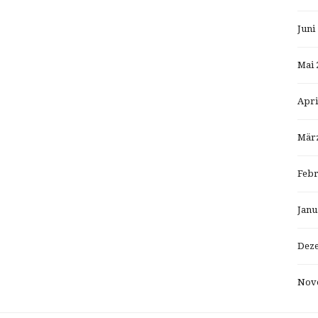
Juni
Mai 
Apri
März
Febr
Janu
Dez
Nov