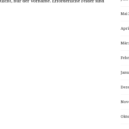
tlicht, nur der Vorname. Erforderliche Felder sind
Mai 
Apri
März
Febr
Janu
Dez
Nov
Okto