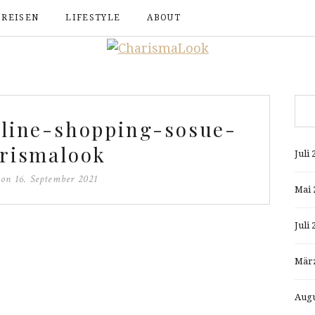
REISEN
LIFESTYLE
ABOUT
line-shopping-sosue-
rismalook
Juli 
d on
16. September 2021
Mai 
Juli 
März
Augu