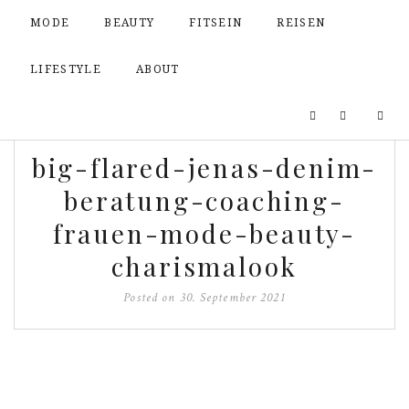
MODE
BEAUTY
FITSEIN
REISEN
LIFESTYLE
ABOUT
big-flared-jenas-denim-
beratung-coaching-
frauen-mode-beauty-
charismalook
Posted on
30. September 2021