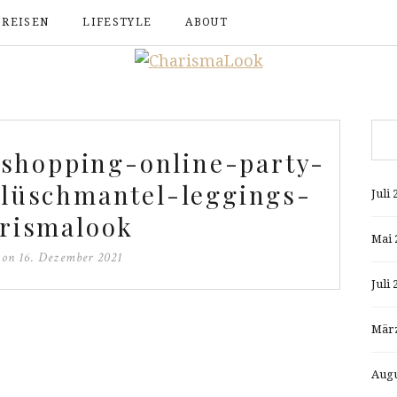
REISEN
LIFESTYLE
ABOUT
shopping-online-party-
lüschmantel-leggings-
Juli 
rismalook
Mai 
d on
16. Dezember 2021
Juli 
März
Augu