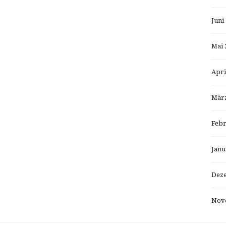
Juni
Mai 
Apri
März
Febr
Janu
Dez
Nov