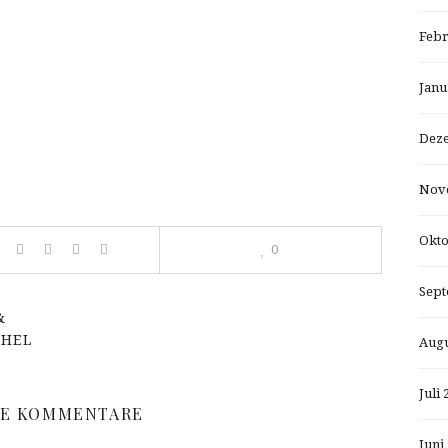
Febr
Janu
Dez
Nov
Okto
0
Sept
&
CHEL
Augu
Juli 
NE KOMMENTARE
Juni