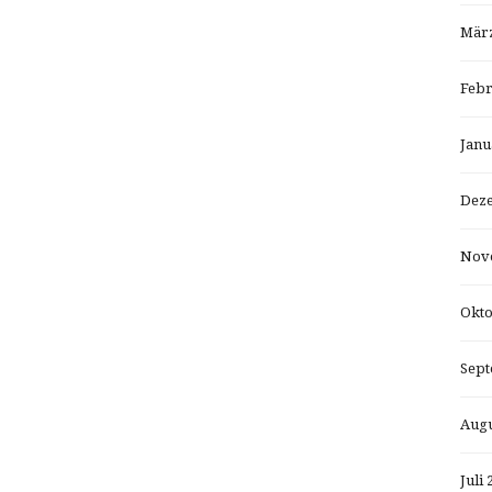
März
Febr
Janu
Dez
Nov
Okto
Sept
Augu
Juli 