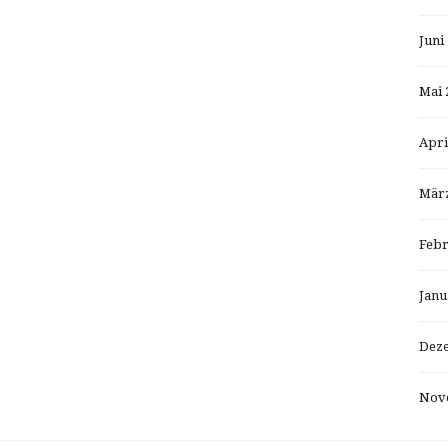
Juni
Mai 
Apri
März
Febr
Janu
Dez
Nov