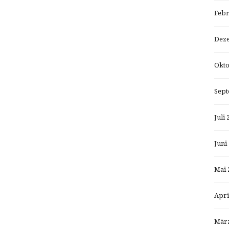
Febr
Dez
Okto
Sept
Juli 
Juni
Mai 
Apri
März