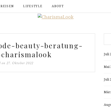
REISEN
LIFESTYLE
ABOUT
ode-beauty-beratung-
-charismalook
Juli 
d on
27. Oktober 2022
Mai 
Juli 
März
Augu