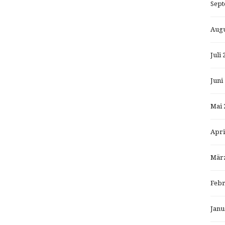
Sept
Augu
Juli 
Juni
Mai 
Apri
März
Febr
Janu