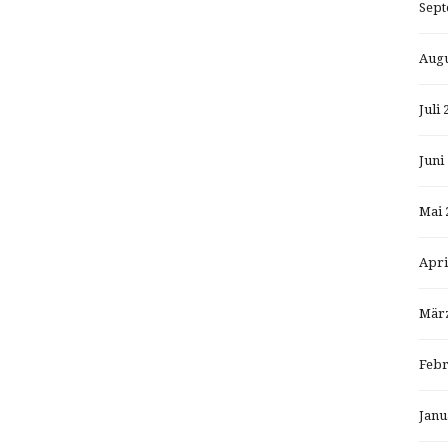
Sept
Augu
Juli 
Juni
Mai 
Apri
März
Febr
Janu