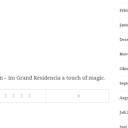
Febr
Janu
Dez
Nov
Okto
n – im Grand Residencia a touch of magic.
Sept
0
Augu
Juli 
,
Juni