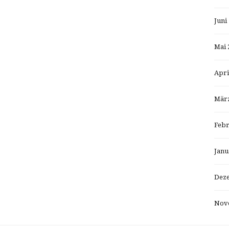
Juni
Mai 
Apri
März
Febr
Janu
Dez
Nov