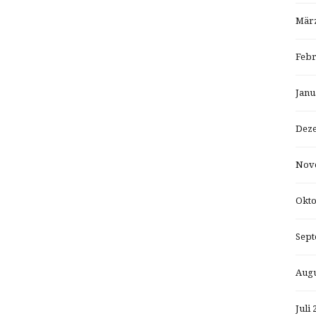
März
Febr
Janu
Dez
Nov
Okto
Sept
Augu
Juli 