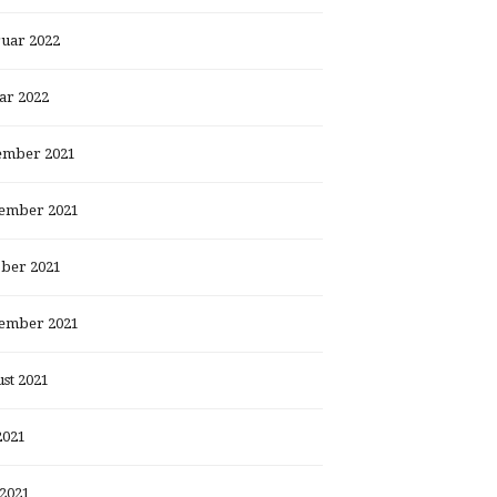
uar 2022
ar 2022
ember 2021
ember 2021
ber 2021
ember 2021
st 2021
2021
 2021