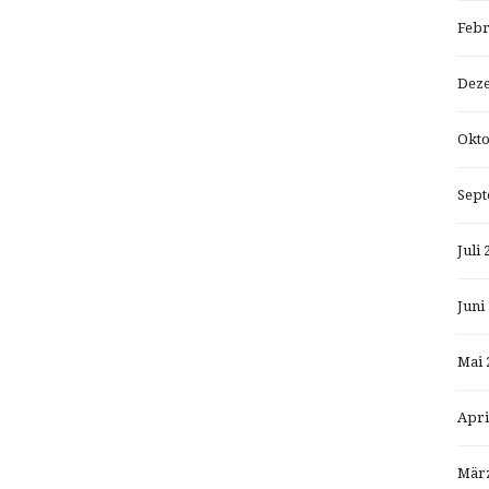
Febr
Dez
Okto
Sept
Juli 
Juni
Mai 
Apri
März