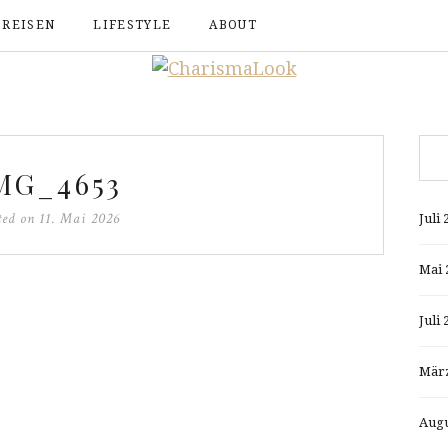
REISEN
LIFESTYLE
ABOUT
MG_4653
ted on
11. Mai 2026
Juli 
Mai 
Juli 
März
Augu