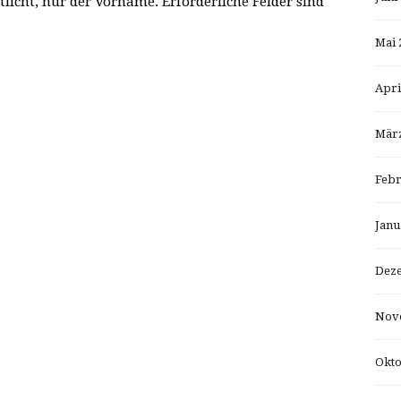
tlicht, nur der Vorname. Erforderliche Felder sind
Mai 
Apri
März
Febr
Janu
Dez
Nov
Okto