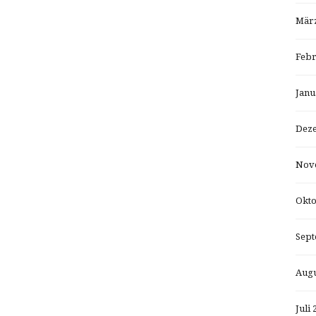
März
Febr
Janu
Dez
Nov
Okto
Sept
Augu
Juli 