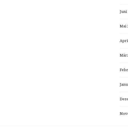
Juni
Mai 
Apri
März
Febr
Janu
Dez
Nov