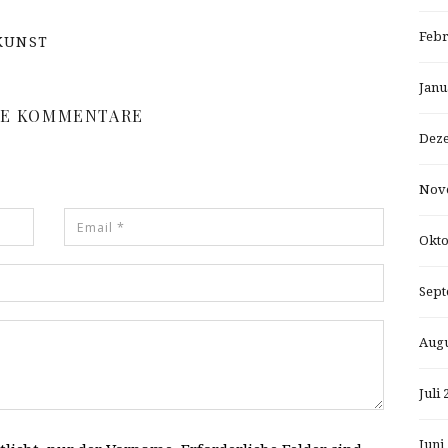
Febr
KUNST
Janu
NE KOMMENTARE
Dez
Nov
Okto
Sept
Augu
Juli 
Juni