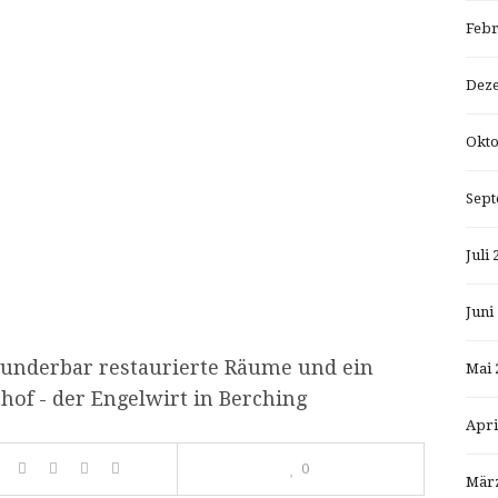
Febr
Dez
Okto
Sept
Juli 
Juni
underbar restaurierte Räume und ein
Mai 
of - der Engelwirt in Berching
Apri
0
März