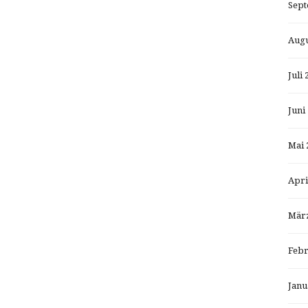
Sept
Augu
Juli 
Juni
Mai 
Apri
März
Febr
Janu