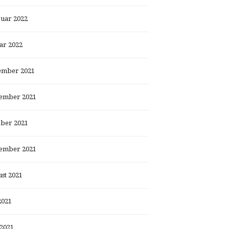
uar 2022
ar 2022
ember 2021
ember 2021
ber 2021
ember 2021
st 2021
2021
 2021