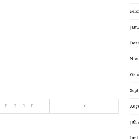
Febr
Janu
Dez
Nov
Okto
Sept
0
Augu
Juli 
Juni