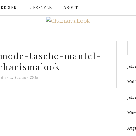
REISEN
LIFESTYLE
ABOUT
-mode-tasche-mantel-
charismalook
Juli 
ed on
3. Januar 2018
Mai 
Juli 
März
Augu