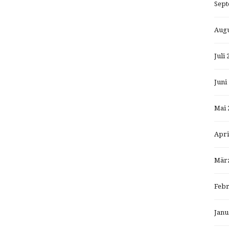
Sept
Augu
Juli 
Juni
Mai 
Apri
März
Febr
Janu