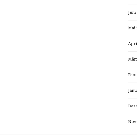
Juni
Mai 
Apri
März
Febr
Janu
Dez
Nov