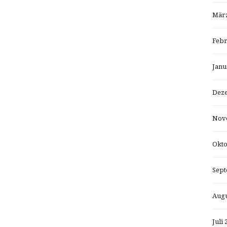
März
Febr
Janu
Dez
Nov
Okto
Sept
Augu
Juli 