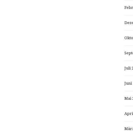
Febr
Dez
Okto
Sept
Juli 
Juni
Mai 
Apri
März