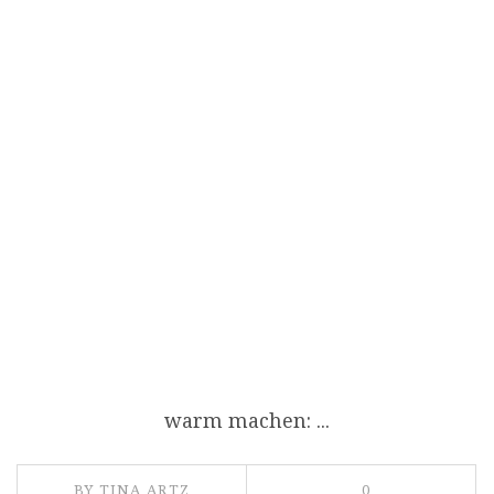
warm machen: ...
BY TINA ARTZ
0