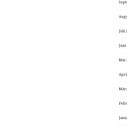
Sept
Augu
Juli 
Juni
Mai 
Apri
März
Febr
Janu