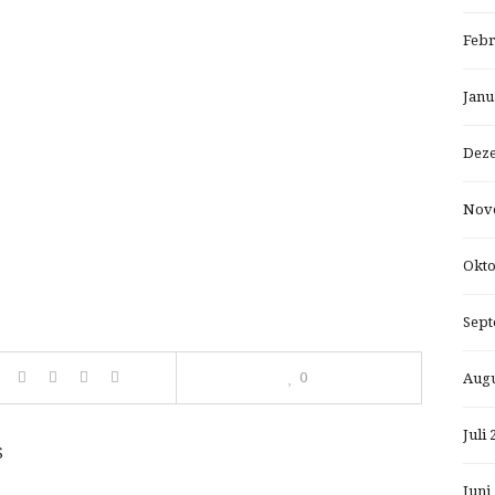
Febr
Janu
Dez
Nov
Okto
Sept
0
Augu
Juli 
S
Juni