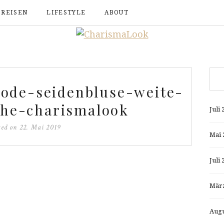
REISEN
LIFESTYLE
ABOUT
ode-seidenbluse-weite-
che-charismalook
Juli 
ted on
22. Mai 2019
Mai 
Juli 
März
Augu