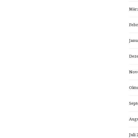
März
Febr
Janu
Dez
Nov
Okto
Sept
Augu
Juli 