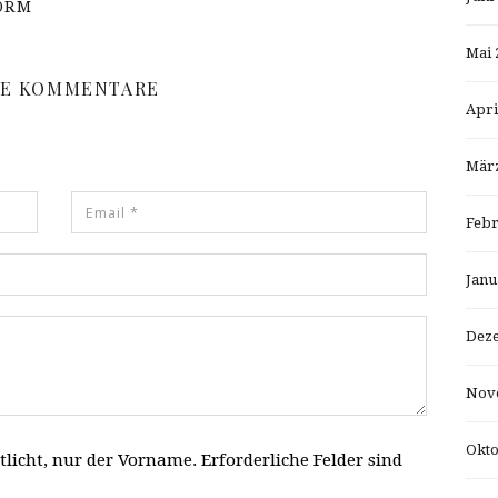
FORM
Mai 
NE KOMMENTARE
Apri
März
Febr
Janu
Dez
Nov
Okto
tlicht, nur der Vorname. Erforderliche Felder sind