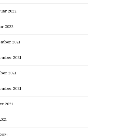
uar 2022
ar 2022
ember 2021
ember 2021
ber 2021
ember 2021
st 2021
2021
 2021