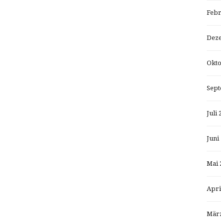
Febr
Dez
Okto
Sept
Juli 
Juni
Mai 
Apri
März