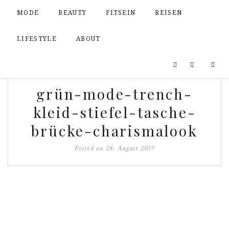
MODE
BEAUTY
FITSEIN
REISEN
LIFESTYLE
ABOUT
grün-mode-trench-
kleid-stiefel-tasche-
brücke-charismalook
Posted on
28. August 2019