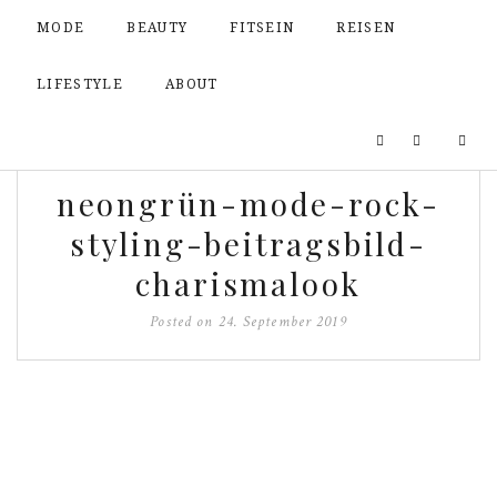
MODE
BEAUTY
FITSEIN
REISEN
LIFESTYLE
ABOUT
neongrün-mode-rock-
styling-beitragsbild-
charismalook
Posted on
24. September 2019