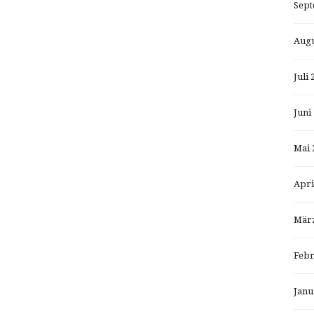
Sept
Augu
Juli 
Juni
Mai 
Apri
März
Febr
Janu