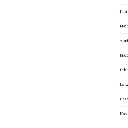
Juni
Mai 
Apri
März
Febr
Janu
Dez
Nov