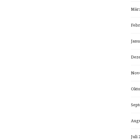
März
Febr
Janu
Dez
Nov
Okto
Sept
Augu
Juli 