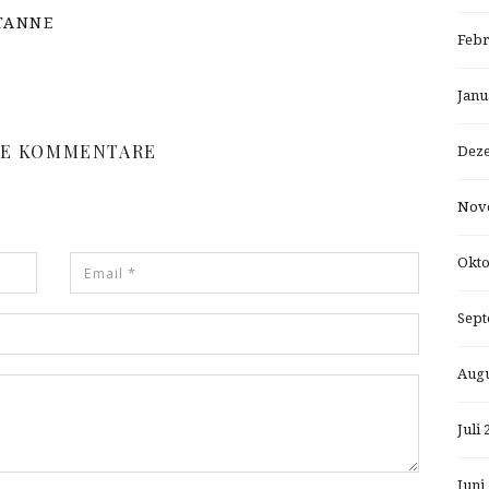
 TANNE
Febr
Janu
NE KOMMENTARE
Dez
Nov
Okto
Sept
Augu
Juli 
Juni