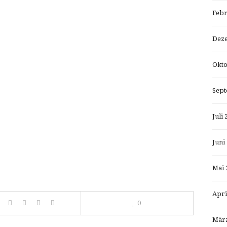
Febr
Dez
Okto
Sept
Juli 
Juni
Mai 
Apri
0
März