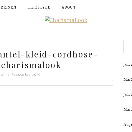
REISEN
LIFESTYLE
ABOUT
ntel-kleid-cordhose-
-charismalook
Juli 
d on
5. September 2019
Mai 
Juli 
März
Augu