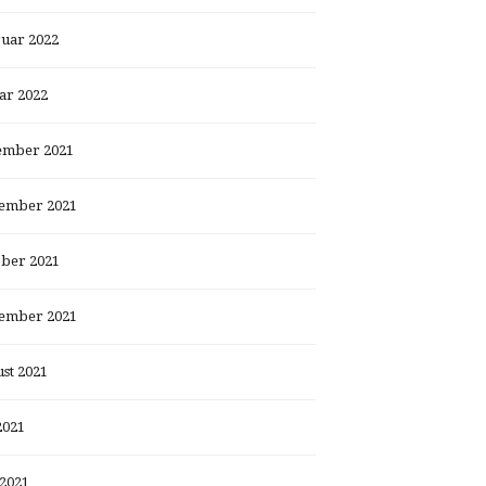
uar 2022
ar 2022
ember 2021
ember 2021
ber 2021
ember 2021
st 2021
2021
 2021