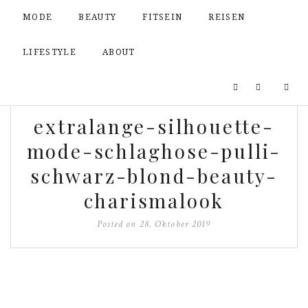
MODE
BEAUTY
FITSEIN
REISEN
LIFESTYLE
ABOUT
extralange-silhouette-
mode-schlaghose-pulli-
schwarz-blond-beauty-
charismalook
Posted on
28. Oktober 2019