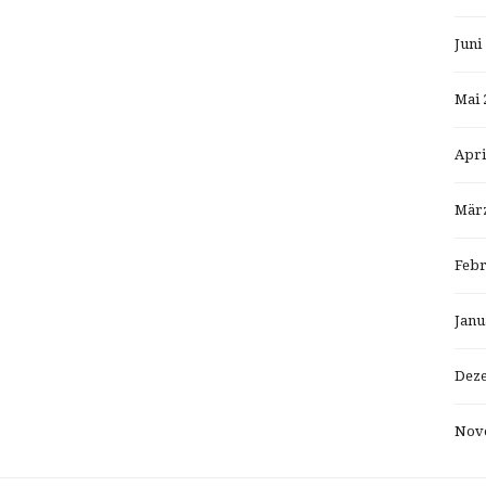
Juni
Mai 
Apri
März
Febr
Janu
Dez
Nov