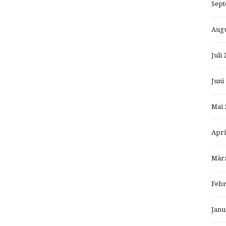
Sept
Augu
Juli 
Juni
Mai 
Apri
März
Febr
Janu