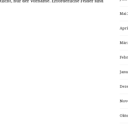
tlicht, nur der Vorname. Erforderliche Felder sind
Mai 
Apri
März
Febr
Janu
Dez
Nov
Okto