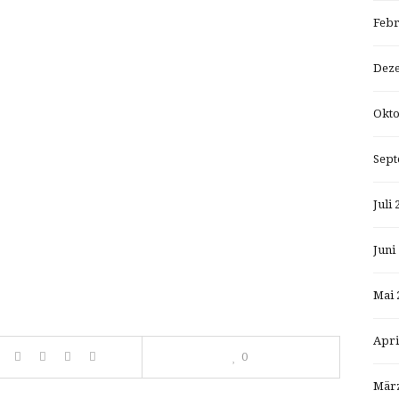
Febr
Dez
Okto
Sept
Juli 
Juni
Mai 
Apri
0
März