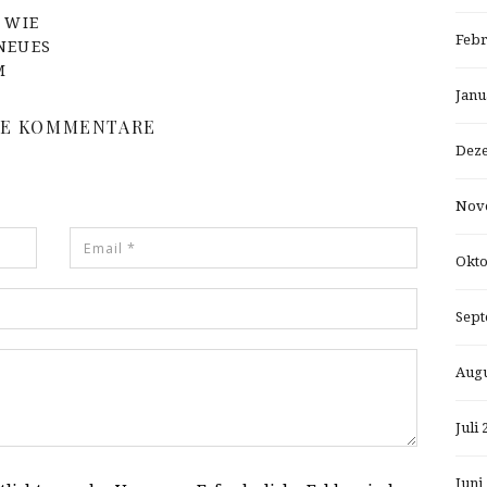
 WIE
Febr
NEUES
M
Janu
NE KOMMENTARE
Dez
Nov
Okto
Sept
Augu
Juli 
Juni