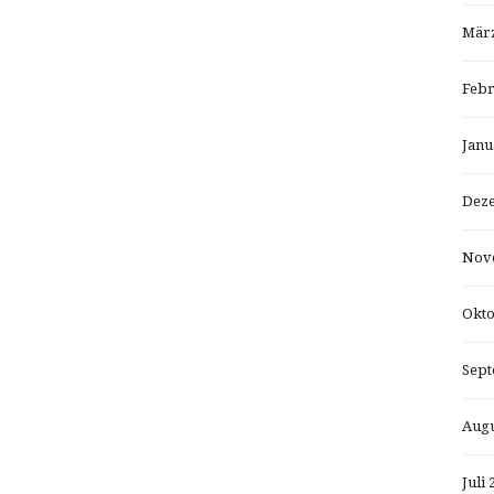
März
Febr
Janu
Dez
Nov
Okto
Sept
Augu
Juli 