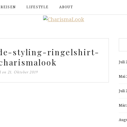
REISEN
LIFESTYLE
ABOUT
e-styling-ringelshirt-
charismalook
Juli 
d on
21. Oktober 2019
Mai 
Juli 
März
Augu