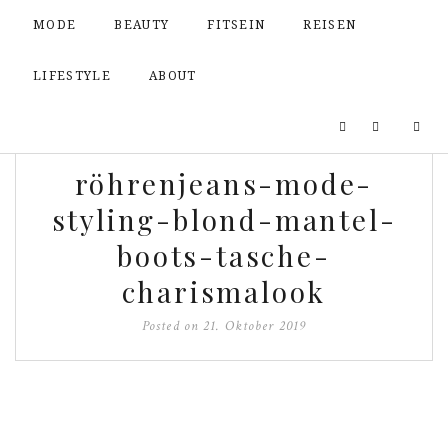
MODE
BEAUTY
FITSEIN
REISEN
LIFESTYLE
ABOUT
röhrenjeans-mode-
styling-blond-mantel-
boots-tasche-
charismalook
Posted on
21. Oktober 2019