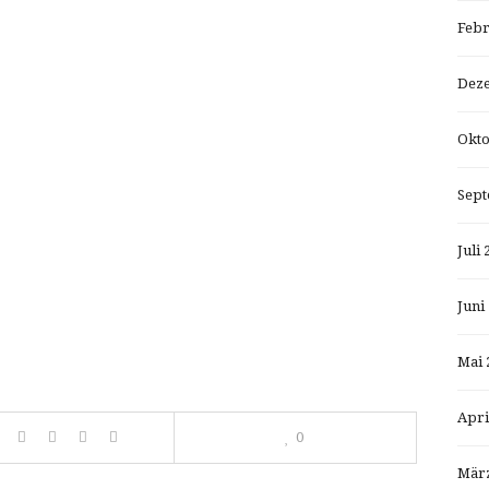
Febr
Dez
Okto
Sept
Juli 
Juni
Mai 
Apri
0
März