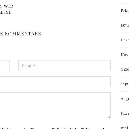
M WIR
Febr
LEINE
Janu
NE KOMMENTARE
Dez
Nov
Okto
Sept
Augu
Juli 
Juni