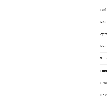
Juni
Mai 
Apri
März
Febr
Janu
Dez
Nov