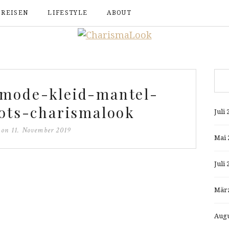
REISEN
LIFESTYLE
ABOUT
-mode-kleid-mantel-
ots-charismalook
Juli 
d on
11. November 2019
Mai 
Juli 
März
Augu