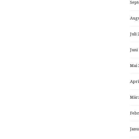
Sept
Augu
Juli 
Juni
Mai 
Apri
März
Febr
Janu