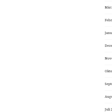
März
Febr
Janu
Dez
Nov
Okto
Sept
Augu
Juli 