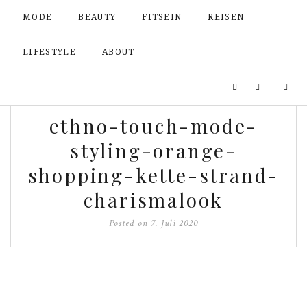
MODE
BEAUTY
FITSEIN
REISEN
LIFESTYLE
ABOUT
ethno-touch-mode-
styling-orange-
shopping-kette-strand-
charismalook
Posted on
7. Juli 2020