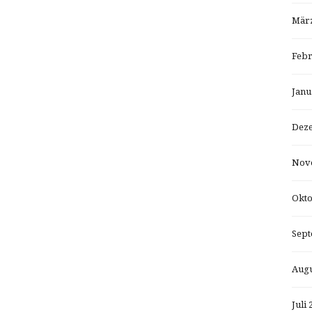
März
Febr
Janu
Dez
Nov
Okto
Sept
Augu
Juli 