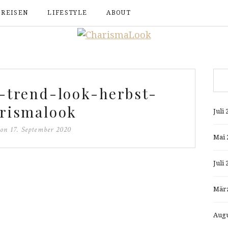
REISEN
LIFESTYLE
ABOUT
a-trend-look-herbst-
rismalook
Juli 
 on
17. September 2020
Mai 
Juli 
März
Augu