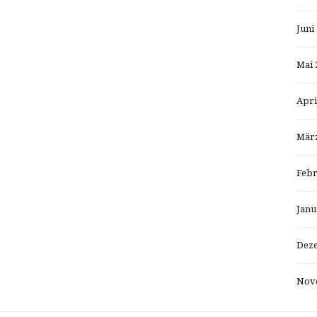
Juni
Mai 
Apri
März
Febr
Janu
Dez
Nov