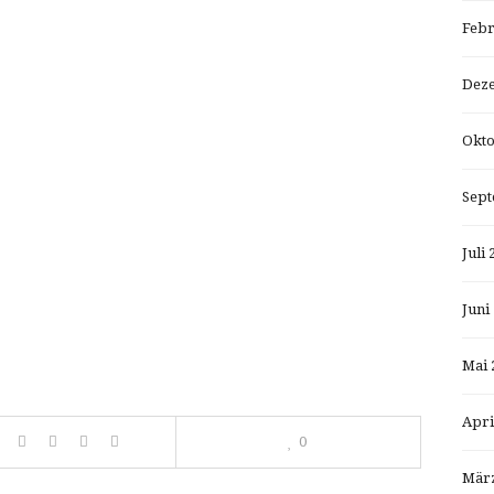
Febr
Dez
Okto
Sept
Juli 
Juni
Mai 
Apri
0
März