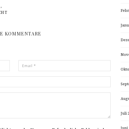
,
Febr
EHT
Janu
NE KOMMENTARE
Dez
Nov
Okto
Sept
Augu
Juli 
Juni