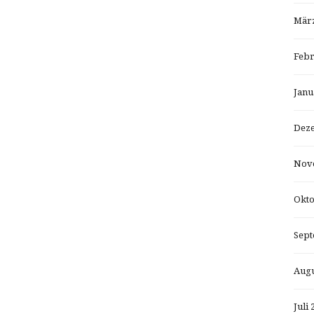
März
Febr
Janu
Dez
Nov
Okto
Sept
Augu
Juli 