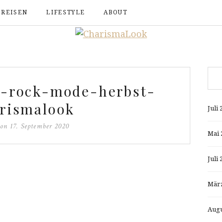
REISEN
LIFESTYLE
ABOUT
t-rock-mode-herbst-
rismalook
Juli 
 on
17. September 2020
Mai 
Juli 
März
Augu