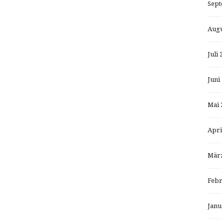
Sept
Augu
Juli 
Juni
Mai 
Apri
März
Febr
Janu