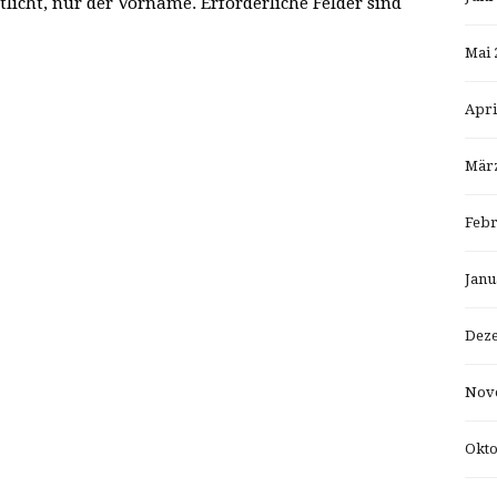
tlicht, nur der Vorname. Erforderliche Felder sind
Mai 
Apri
März
Febr
Janu
Dez
Nov
Okto