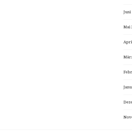
Juni
Mai 
Apri
März
Febr
Janu
Dez
Nov