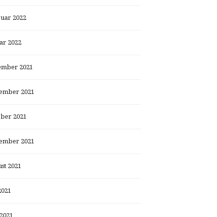
uar 2022
ar 2022
ember 2021
ember 2021
ber 2021
ember 2021
st 2021
2021
 2021