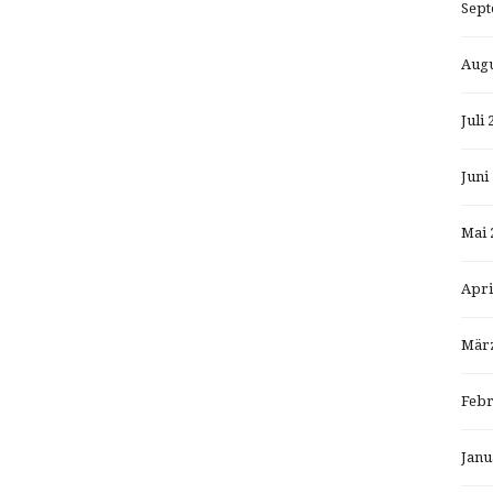
Sept
Augu
Juli 
Juni
Mai 
Apri
März
Febr
Janu