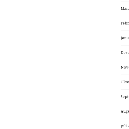
März
Febr
Janu
Dez
Nov
Okto
Sept
Augu
Juli 