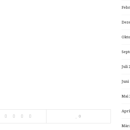
Febr
Dez
Okto
Sept
Juli 
Juni
Mai 
Apri
0
März