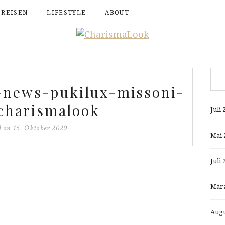
REISEN
LIFESTYLE
ABOUT
-news-pukilux-missoni-
charismalook
Juli 
d on
15. Oktober 2020
Mai 
Juli 
März
Augu