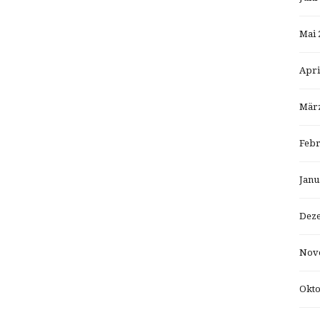
Mai 
Apri
März
Febr
Janu
Dez
Nov
Okto