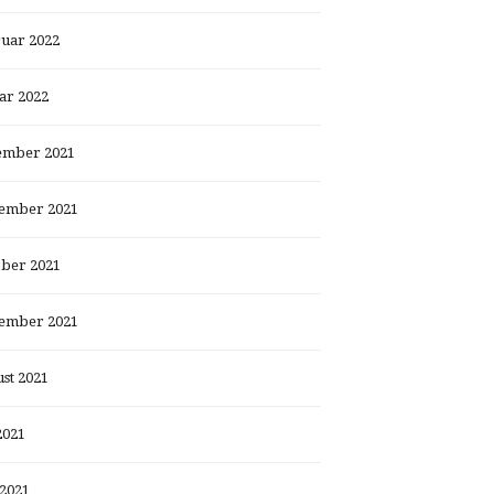
uar 2022
ar 2022
ember 2021
ember 2021
ber 2021
ember 2021
st 2021
2021
 2021