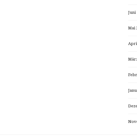
Juni
Mai 
Apri
März
Febr
Janu
Dez
Nov