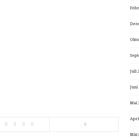
Febr
Dez
Okto
Sept
Juli 
Juni
Mai 
Apri
0
März