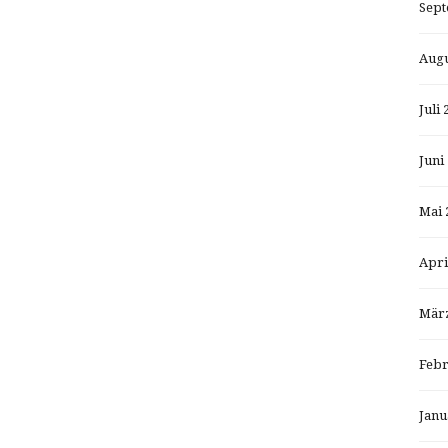
Sept
Augu
Juli 
Juni
Mai 
Apri
März
Febr
Janu