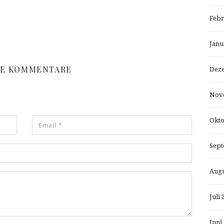
Febr
Janu
NE KOMMENTARE
Dez
Nov
Okto
Sept
Augu
Juli 
Juni