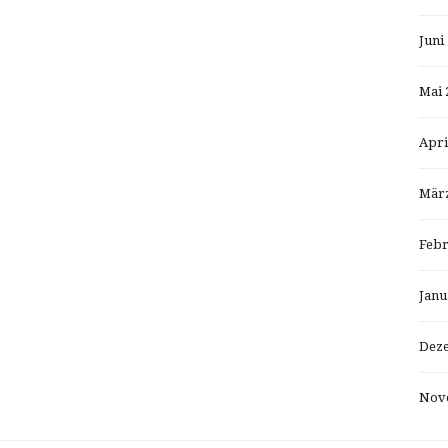
Juni
Mai 
Apri
März
Febr
Janu
Dez
Nov