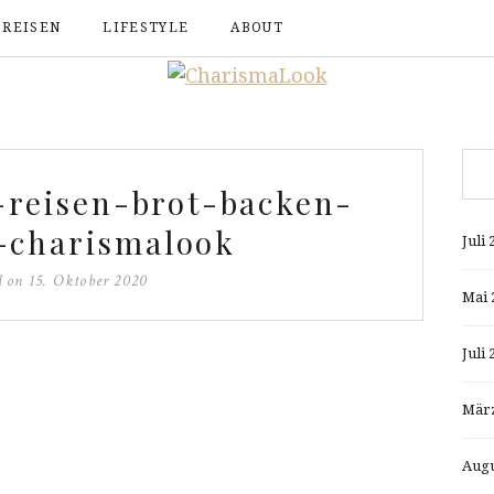
REISEN
LIFESTYLE
ABOUT
reisen-brot-backen-
-charismalook
Juli 
d on
15. Oktober 2020
Mai 
Juli 
März
Augu