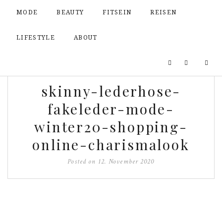
MODE
BEAUTY
FITSEIN
REISEN
LIFESTYLE
ABOUT
skinny-lederhose-
fakeleder-mode-
winter20-shopping-
online-charismalook
Posted on
12. November 2020