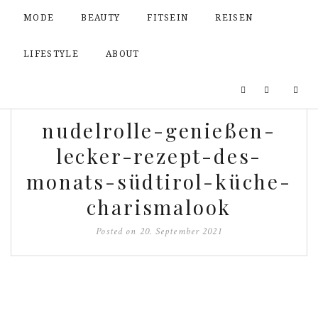
MODE
BEAUTY
FITSEIN
REISEN
LIFESTYLE
ABOUT
nudelrolle-genießen-
lecker-rezept-des-
monats-südtirol-küche-
charismalook
Posted on
20. September 2021