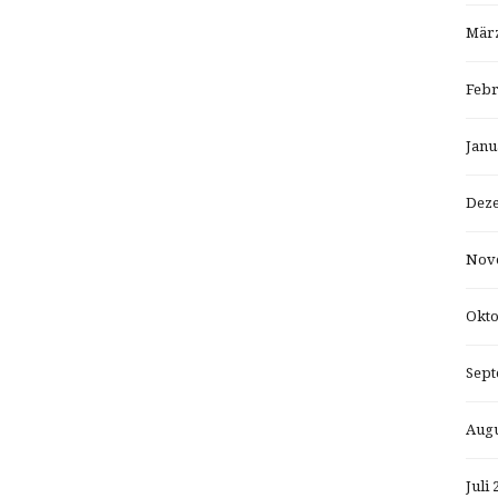
März
Febr
Janu
Dez
Nov
Okto
Sept
Augu
Juli 