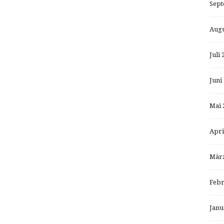
Sept
Augu
Juli 
Juni
Mai 
Apri
März
Febr
Janu