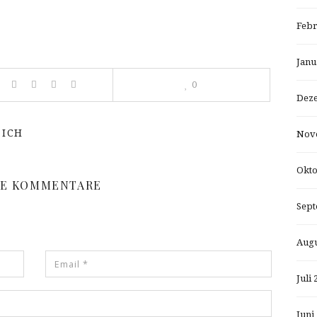
Febr
Janu
0
Dez
 ICH
Nov
Okto
NE KOMMENTARE
Sept
Augu
Juli 
Juni