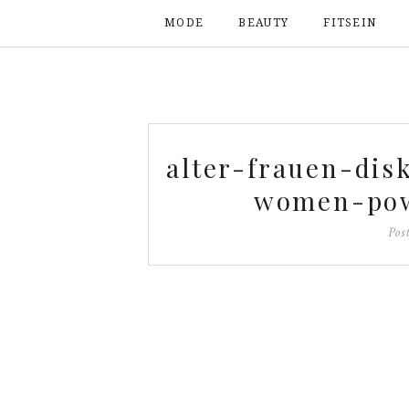
MODE
BEAUTY
FITSEIN
alter-frauen-dis
women-pow
Pos