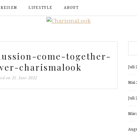
REISEN
LIFESTYLE
ABOUT
kussion-come-together-
er-charismalook
Juli 
ted on
21. Juni 2022
Mai 
Juli 
März
Augu