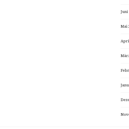
Juni
Mai 
Apri
März
Febr
Janu
Dez
Nov