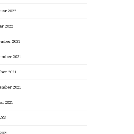
uar 2022
ar 2022
ember 2021
ember 2021
ber 2021
ember 2021
st 2021
2021
 2021