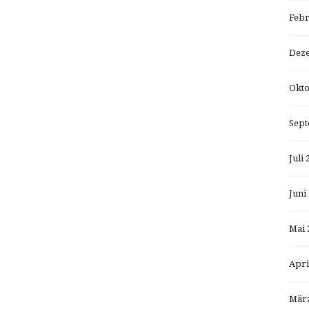
Febr
Dez
Okto
Sept
Juli 
Juni
Mai 
Apri
März