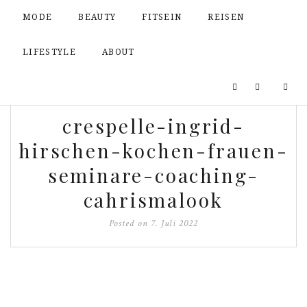
MODE
BEAUTY
FITSEIN
REISEN
LIFESTYLE
ABOUT
crespelle-ingrid-
hirschen-kochen-frauen-
seminare-coaching-
cahrismalook
Posted on
7. Juli 2022