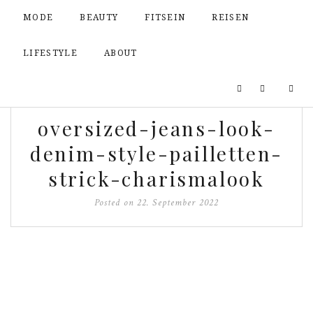
MODE
BEAUTY
FITSEIN
REISEN
LIFESTYLE
ABOUT
oversized-jeans-look-
denim-style-pailletten-
strick-charismalook
Posted on
22. September 2022