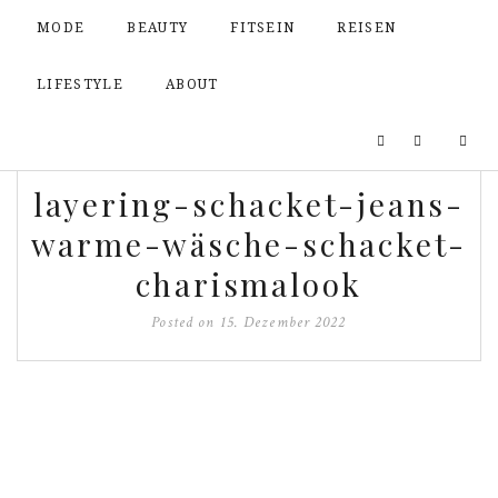
MODE
BEAUTY
FITSEIN
REISEN
LIFESTYLE
ABOUT
layering-schacket-jeans-
warme-wäsche-schacket-
charismalook
Posted on
15. Dezember 2022